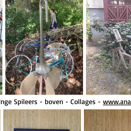
nge Spileers - boven - Collages -
www.ana